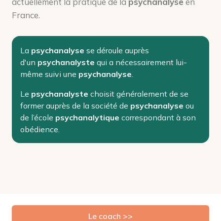
actuellement la pratique de la
psychanalyse
en
France.
La
psychanalyse
se déroule auprès
d'un
psychanalyste
qui a nécessairement lui-
même suivi une
psychanalyse
.
Le
psychanalyste
choisit généralement de se
former auprès de la société de
psychanalyse
ou
de l’école
psychanalytique
correspondant à son
obédience.
Le coach >>