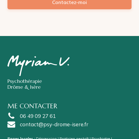
Contactez-moi
Psychothérapie
Drôme & Isère
ME CONTACTER
06 49 09 27 61
contact@psy-drome-isere.fr
Pages locales :
Dépression
|
Praticien gestalt
|
Psychiatre
|